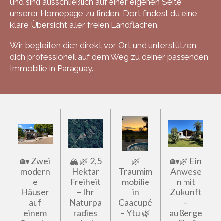
und sind ausschließlich auf einer eigenen Seite
unserer Homepage zu finden. Dort findest du eine
klare Übersicht aller freien Landflächen.
Wir begleiten dich direkt vor Ort und unterstützen
dich professionell auf dem Weg zu deiner passenden
Immobilie in Paraguay.
🏡 Zwei
🏔️🌿 2,5
🌿
🏡🌿 Ein
modern
Hektar
Traumim
Anwese
e
Freiheit
mobilie
n mit
Häuser
– Ihr
in
Zukunft
auf
Naturpa
Caacupé
–
einem
radies
– Ytu 🌿
außerge