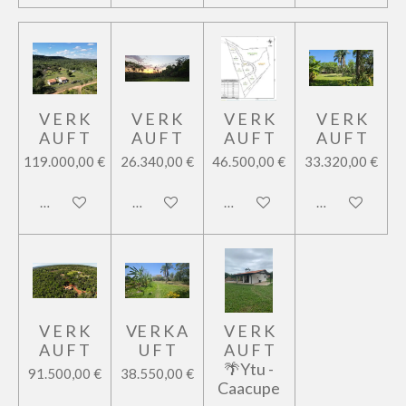
V E R K
V E R K
V E R K
V E R K
A U F T
A U F T
A U F T
A U F T
119.000,00 €
26.340,00 €
46.500,00 €
33.320,00 €
In den Warenkorb
In den Warenkorb
In den Warenkorb
In den Warenk
V E R K
VE R K A
V E R K
A U F T
U F T
A U F T
🌴Ytu -
91.500,00 €
38.550,00 €
Caacupe