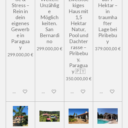
Stress –
Unzählig
kiges
Hektar –
Rein in
e
Haus mit
in
dein
Möglich
1,5
traumha
eigenes
keiten.
Hektar
fter
Gewerb
San
Natur,
Lage bei
e in
Bernardi
Pool und
Piribebu
Paragua
no
Dachter
y
y
rasse –
299.000,00 €
379.000,00 €
Piribebu
299.000,00 €
y,
Paragua
y 🇵🇾
350.000,00 €
In den Warenkorb
In den Warenkorb
In den Warenkorb
In den Warenk