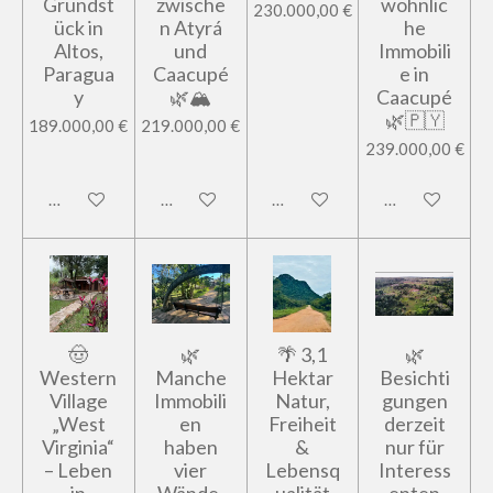
Grundst
zwische
wöhnlic
230.000,00 €
ück in
n Atyrá
he
Altos,
und
Immobili
Paragua
Caacupé
e in
y
🌿🏔️
Caacupé
🌿🇵🇾
189.000,00 €
219.000,00 €
239.000,00 €
In den Warenkorb
In den Warenkorb
In den Warenkorb
In den Warenk
🤠
🌿
🌴 3,1
🌿
Western
Manche
Hektar
Besichti
Village
Immobili
Natur,
gungen
„West
en
Freiheit
derzeit
Virginia“
haben
&
nur für
– Leben
vier
Lebensq
Interess