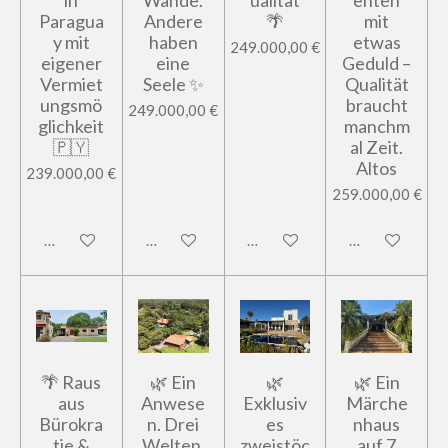
in
Wände.
ualität
enten
Paragua
Andere
🌴
mit
y mit
haben
etwas
249.000,00 €
eigener
eine
Geduld –
Vermiet
Seele ✨
Qualität
ungsmö
braucht
249.000,00 €
glichkeit
manchm
🇵🇾
al Zeit.
Altos
239.000,00 €
259.000,00 €
In den Warenkorb
In den Warenkorb
In den Warenkorb
In den Warenk
🌴 Raus
🌿 Ein
🌿
🌿 Ein
aus
Anwese
Exklusiv
Märche
Bürokra
n. Drei
es
nhaus
tie &
Welten.
zweistöc
auf 7