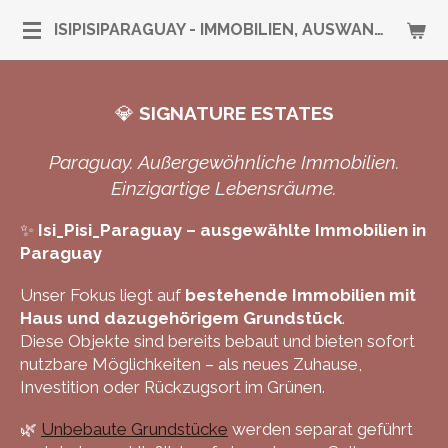
Zum
ISIPISIPARAGUAY - IMMOBILIEN, AUSWANDERUNG & RUNDUM-SERVICE
Hauptinhalt
springen
💎
SIGNATURE ESTATES
Paraguay. Außergewöhnliche Immobilien.
Einzigartige Lebensräume.
✨
Isi_Pisi_Paraguay – ausgewählte Immobilien in
Paraguay
Unser Fokus liegt auf
bestehende Immobilien mit
Haus und dazugehörigem Grundstück
.
Diese Objekte sind bereits bebaut und bieten sofort
nutzbare Möglichkeiten – als neues Zuhause,
Investition oder Rückzugsort im Grünen.
🌿
Unbebaute Grundstücke
werden separat geführt