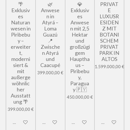
🌴
🌿
💎
PRIVAT
Exklusiv
Anwese
Exklusiv
E
es
n in
es
LUXUSR
Naturan
Atyrá –
Anwese
ESIDEN
wesen in
Loma
n mit 2,5
Z MIT
Piribebu
Guazú
Hektar
BOTANI
y –
📍
und
SCHEM
erweiter
Zwische
großzügi
PRIVAT
t,
n Atyrá
gem
PARK IN
moderni
und
Hauptha
ALTOS
siert &
Caacupé
us –
1.599.000,00 €
mit
Piribebu
399.000,00 €
außerge
y,
wöhnlic
Paragua
her
y 🇵🇾
Ausstatt
450.000,00 €
ung 🌴
399.000,00 €
In den Warenkorb
In den Warenkorb
In den Warenkorb
In den Warenk