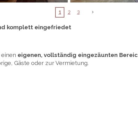
1
2
3
nd komplett eingefriedet
 einen
eigenen, vollständig eingezäunten Bereic
örige, Gäste oder zur Vermietung.