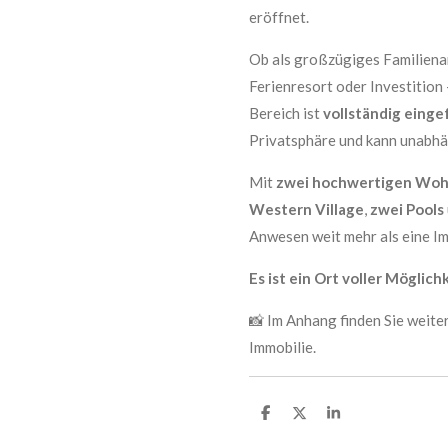
eröffnet.
Ob als großzügiges Familien
Ferienresort oder Investition 
Bereich ist
vollständig einge
Privatsphäre und kann unabhä
Mit
zwei hochwertigen Wo
Western Village
,
zwei Pools
Anwesen weit mehr als eine Im
Es ist ein Ort voller Möglich
📸 Im Anhang finden Sie weite
Immobilie.
T
T
T
e
e
e