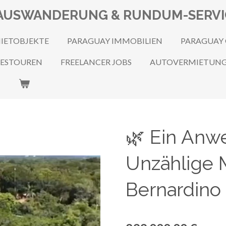
N, AUSWANDERUNG & RUNDUM-SERV
IETOBJEKTE
PARAGUAY IMMOBILIEN
PARAGUAY
GESTOUREN
FREELANCER JOBS
AUTOVERMIETUN
🌿 Ein Anwe
Unzählige 
Bernardino