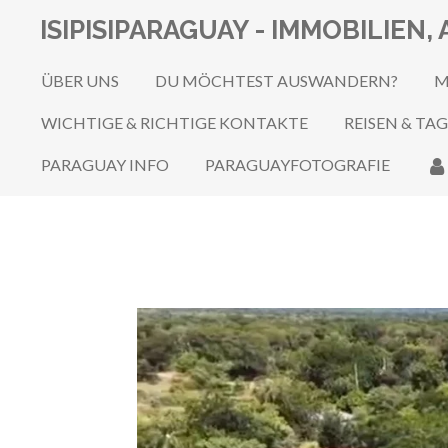
Zum
ISIPISIPARAGUAY - IMMOBILIE
Hauptinhalt
springen
ÜBER UNS
DU MÖCHTEST AUSWANDERN?
M
WICHTIGE & RICHTIGE KONTAKTE
REISEN & TA
PARAGUAY INFO
PARAGUAYFOTOGRAFIE