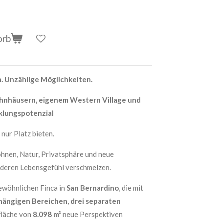
orb
. Unzählige Möglichkeiten.
ohnhäusern, eigenem Western Village und
lungspotenzial
 nur Platz bieten.
hnen, Natur, Privatsphäre und neue
deren Lebensgefühl verschmelzen.
ewöhnlichen Finca in
San Bernardino
, die mit
hängigen Bereichen
,
drei separaten
fläche von
8.098 m²
neue Perspektiven