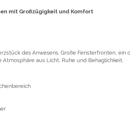
i
i
i
l
l
l
e
e
e
en mit Großzügigkeit und Komfort
n
n
n
rzstück des Anwesens. Große Fensterfronten, ein o
ne Atmosphäre aus Licht, Ruhe und Behaglichkeit.
chenbereich
mer