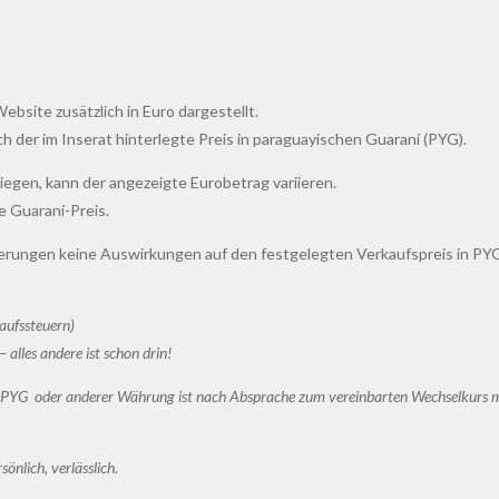
bsite zusätzlich in Euro dargestellt.
ch der im Inserat hinterlegte Preis in paraguayischen Guaraní (PYG).
gen, kann der angezeigte Eurobetrag variieren.
e Guaraní-Preis.
erungen keine Auswirkungen auf den festgelegten Verkaufspreis in PY
aufssteuern)
– alles andere ist schon drin!
 in PYG oder anderer Währung ist nach Absprache zum vereinbarten Wechselkurs m
önlich, verlässlich.