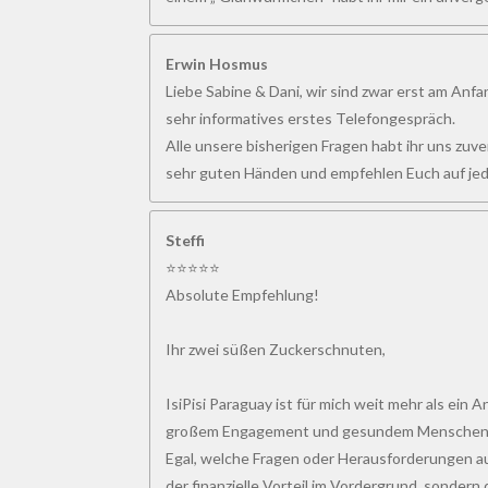
Erwin Hosmus
Liebe Sabine & Dani, wir sind zwar erst am Anfa
sehr informatives erstes Telefongespräch.
Alle unsere bisherigen Fragen habt ihr uns zuve
sehr guten Händen und empfehlen Euch auf jeden
Steffi
⭐⭐⭐⭐⭐
Absolute Empfehlung!
Ihr zwei süßen Zuckerschnuten,
IsiPisi Paraguay ist für mich weit mehr als ein
großem Engagement und gesundem Menschenverst
Egal, welche Fragen oder Herausforderungen au
der finanzielle Vorteil im Vordergrund, sondern