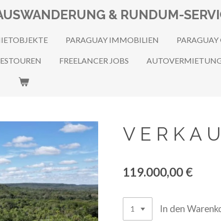
N, AUSWANDERUNG & RUNDUM-SERV
IETOBJEKTE
PARAGUAY IMMOBILIEN
PARAGUAY
GESTOUREN
FREELANCER JOBS
AUTOVERMIETUN
V E R K A U
119.000,00 €
In den Warenk