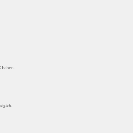
G haben.
öglich.