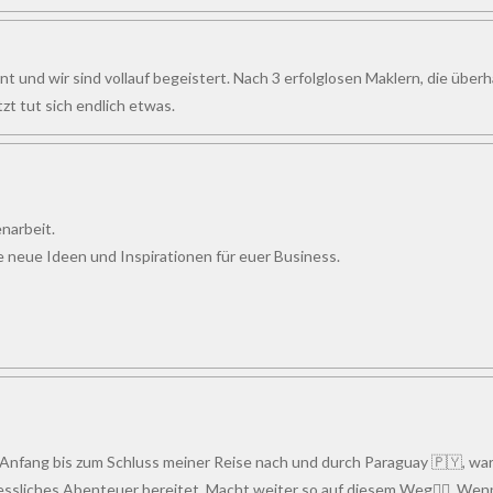
t und wir sind vollauf begeistert. Nach 3 erfolglosen Maklern, die über
zt tut sich endlich etwas.
narbeit.
le neue Ideen und Inspirationen für euer Business.
Anfang bis zum Schluss meiner Reise nach und durch Paraguay 🇵🇾, war
ssliches Abenteuer bereitet. Macht weiter so auf diesem Weg👍🏻. Wenn