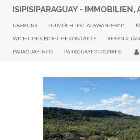
Zum
ISIPISIPARAGUAY - IMMOBILIE
Hauptinhalt
springen
ÜBER UNS
DU MÖCHTEST AUSWANDERN?
M
WICHTIGE & RICHTIGE KONTAKTE
REISEN & TA
PARAGUAY INFO
PARAGUAYFOTOGRAFIE