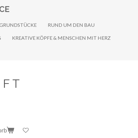
ICE
 GRUNDSTÜCKE
RUND UM DEN BAU
G
KREATIVE KÖPFE & MENSCHEN MIT HERZ
 F T
orb