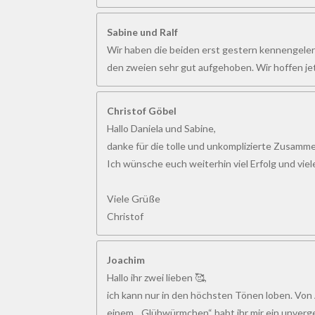
6
1
Sabine und Ralf
5
Wir haben die beiden erst gestern kennengelern
3
den zweien sehr gut aufgehoben. Wir hoffen jet
8
4
6
Christof Göbel
1
Hallo Daniela und Sabine,
5
danke für die tolle und unkomplizierte Zusamme
3
Ich wünsche euch weiterhin viel Erfolg und vie
8
S
Viele Grüße
t
Christof
e
r
Joachim
n
Hallo ihr zwei lieben 🥰,
e
ich kann nur in den höchsten Tönen loben. Von 
einem „ Glühwürmchen“ habt ihr mir ein unverge