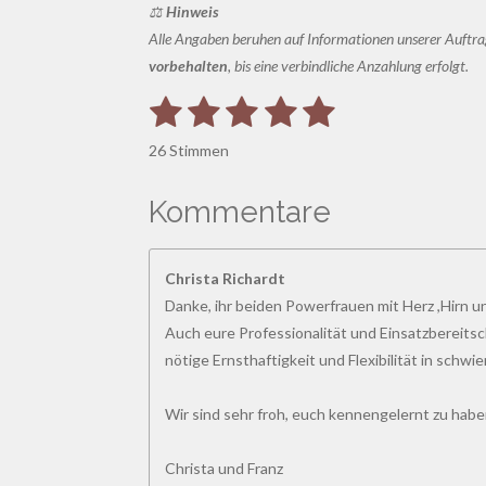
⚖️
Hinweis
Alle Angaben beruhen auf Informationen unserer Auftrag
vorbehalten
, bis eine verbindliche Anzahlung erfolgt.
1
2
3
4
5
B
B
e
S
S
S
S
S
e
w
26 Stimmen
e
w
t
t
t
t
t
r
e
t
e
e
e
e
e
Kommentare
u
r
n
r
r
r
r
r
t
g
a
u
n
n
n
n
n
Christa Richardt
b
n
Danke, ihr beiden Powerfrauen mit Herz ,Hirn 
s
e
e
e
e
g
e
Auch eure Professionalität und Einsatzbereitsch
n
:
nötige Ernsthaftigkeit und Flexibilität in schwi
d
4
e
n
.
Wir sind sehr froh, euch kennengelernt zu hab
8
4
Christa und Franz