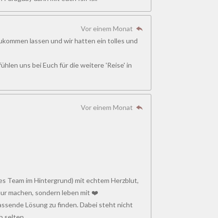
Vor einem Monat
 zukommen lassen und wir hatten ein tolles und
hlen uns bei Euch für die weitere 'Reise' in
Vor einem Monat
ines Team im Hintergrund) mit echtem Herzblut,
ur machen, sondern leben mit ❤️
assende Lösung zu finden. Dabei steht nicht
h selten.