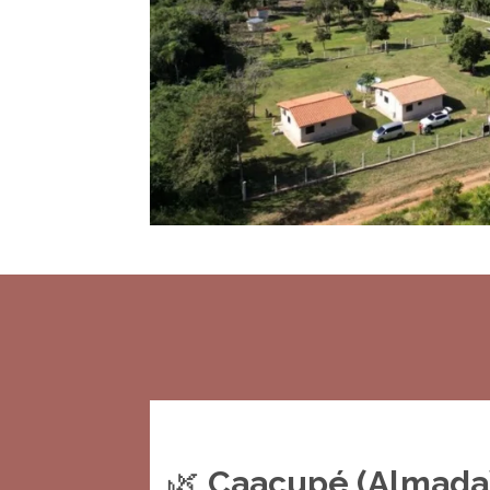
🌿
Caacupé (Almada)