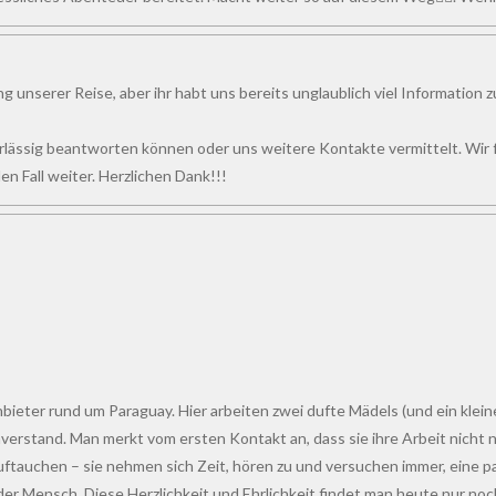
ng unserer Reise, aber ihr habt uns bereits unglaublich viel Information
rlässig beantworten können oder uns weitere Kontakte vermittelt. Wir fü
 Fall weiter. Herzlichen Dank!!!
 Anbieter rund um Paraguay. Hier arbeiten zwei dufte Mädels (und ein kle
and. Man merkt vom ersten Kontakt an, dass sie ihre Arbeit nicht n
ftauchen – sie nehmen sich Zeit, hören zu und versuchen immer, eine p
 der Mensch. Diese Herzlichkeit und Ehrlichkeit findet man heute nur noc