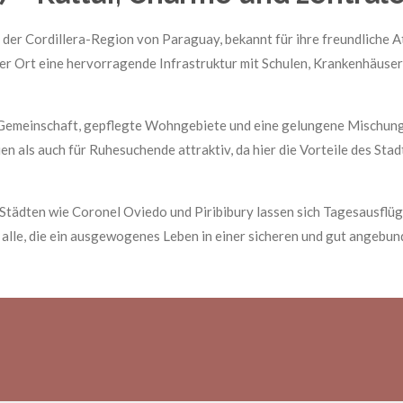
n der Cordillera-Region von Paraguay, bekannt für ihre freundliche 
der Ort eine hervorragende Infrastruktur mit Schulen, Krankenhäuse
ge Gemeinschaft, gepflegte Wohngebiete und eine gelungene Mischu
n als auch für Ruhesuchende attraktiv, da hier die Vorteile des Sta
tädten wie Coronel Oviedo und Piribibury lassen sich Tagesausflüg
ür alle, die ein ausgewogenes Leben in einer sicheren und gut ange