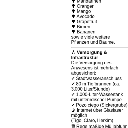
🌳 Mandarinen
🌳 Orangen
🌳 Mango
🌳 Avocado
🌳 Grapefruit
🌳 Birnen
🌳 Bananen
sowie viele weitere
Pflanzen und Bäume.
💧 Versorgung &
Infrastruktur
Die Versorgung des
Anwesens ist mehrfach
abgesichert:
✔ Stadtwasseranschluss
✔ 80 m Tiefbrunnen (ca.
3.000 Liter/Stunde)
✔ 1.000-Liter-Wassertank
mit unterirdischer Pumpe
✔ Pozo ciego (Sickergrube)
📡 Internet über Glasfaser
möglich
(Tigo, Claro, Herkim)
🗑️ Regelmäßige Müllabfuhr