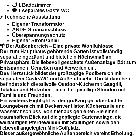
🛁 1 Badezimmer
🚻 1 separates Gäste-WC
⚡ Technische Ausstattung
Eigener Transformator
ANDE-Stromanschluss
Überspannungsschutz
Eigener Stromzähler
🌴 Der Außenbereich – Eine private Wohlfühloase
Der zum Haupthaus gehörende Garten ist vollständig
separat eingezäunt
und bietet ein Höchstmaß an
Privatsphäre. Die liebevoll gestaltete Außenanlage lädt zum
Entspannen, Genießen und Verweilen ein.
Das Herzstück bildet der großzügige
Poolbereich
mit
separatem
Gäste-WC
und
Außendusche
. Direkt daneben
befindet sich die stilvolle Outdoor-Küche mit
Gasgrill
,
Tatakua
und
Holzofen
– ideal für gesellige Stunden mit
Familie und Freunden.
Ein weiteres Highlight ist der großzügige, überdachte
Loungebereich
mit Deckenventilator, Küchenzeile und
Wasseranschluss. Von hier aus genießen Sie einen
traumhaften Blick auf die gepflegte Gartenanlage, die
weitläufigen
Pferdeweiden mit Stallungen
sowie den
liebevoll angelegten
Mini-Golfplatz
.
Dieser außergewöhnliche Außenbereich vereint Erholung,