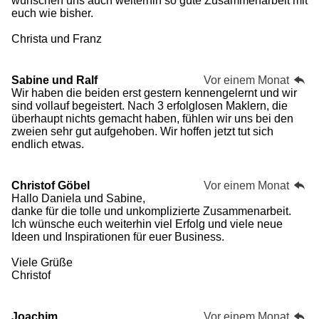
wünschen uns auch weiterhin so gute Zusammenarbeit mit
1
d
euch wie bisher.
8
e
5
n
Christa und Franz
1
8
5
1
Sabine und Ralf
Vor einem Monat
8
Wir haben die beiden erst gestern kennengelernt und wir
5
sind vollauf begeistert. Nach 3 erfolglosen Maklern, die
1
überhaupt nichts gemacht haben, fühlen wir uns bei den
9
zweien sehr gut aufgehoben. Wir hoffen jetzt tut sich
S
endlich etwas.
t
e
r
Christof Göbel
Vor einem Monat
n
Hallo Daniela und Sabine,
e
danke für die tolle und unkomplizierte Zusammenarbeit.
Ich wünsche euch weiterhin viel Erfolg und viele neue
Ideen und Inspirationen für euer Business.
Viele Grüße
Christof
Joachim
Vor einem Monat