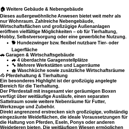
🏠 Weitere Gebäude & Nebengebäude
Dieses außergewöhnliche Anwesen bietet weit mehr als
nur Wohnraum. Zahlreiche Nebengebäude,
Wirtschaftsflächen und großzügige Außenanlagen
eröffnen vielfältige Möglichkeiten – ob für Tierhaltung,
Hobby, Selbstversorgung oder eine gewerbliche Nutzung.
🐕 Hundezwinger bzw. flexibel nutzbare Tier- oder
Lagerfläche
🚗 Garagen & Wirtschaftsgebäude
🚙 4 überdachte Garagenstellplätze
🔧 Mehrere Werkstätten und Lagerräume
🧺 Waschküche sowie zusätzliche Wirtschaftsräume
🐴 Pferdehaltung & Tierhaltung
Ein besonderes Highlight ist der großzügig angelegte
Bereich für die Tierhaltung.
Der
Pferdestall mit insgesamt vier geräumigen Boxen
verfügt über weitläufige Ausläufe, einen separaten
Sattelraum sowie weitere Nebenräume für Futter,
Werkzeuge und Zubehör.
Direkt angrenzend erstrecken sich großzügige, vollständig
eingezäunte
Weideflächen
, die ideale Voraussetzungen für
die Haltung von
Pferden, Eseln, Ponys oder anderen
Weidetieren
bieten. Die weitläufigen Wiesen ermöglichen