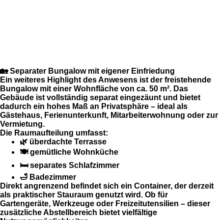
🏡 Separater Bungalow mit eigener Einfriedung
Ein weiteres Highlight des Anwesens ist der
freistehende
Bungalow
mit einer Wohnfläche von
ca. 50 m²
. Das
Gebäude ist
vollständig separat eingezäunt
und bietet
dadurch ein hohes Maß an Privatsphäre – ideal als
Gästehaus, Ferienunterkunft, Mitarbeiterwohnung oder zur
Vermietung.
Die Raumaufteilung umfasst:
🌿 überdachte Terrasse
🍽️ gemütliche Wohnküche
🛏️ separates Schlafzimmer
🛁 Badezimmer
Direkt angrenzend befindet sich ein
Container
, der derzeit
als praktischer
Stauraum
genutzt wird. Ob für
Gartengeräte, Werkzeuge oder Freizeitutensilien – dieser
zusätzliche Abstellbereich bietet vielfältige