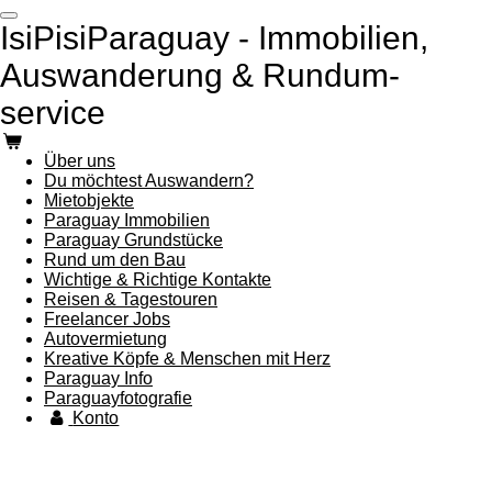
Zum
IsiPisiParaguay - Immobilien,
Hauptinhalt
springen
Auswanderung & Rundum-
service
Über uns
Du möchtest Auswandern?
Mietobjekte
Paraguay Immobilien
Paraguay Grundstücke
Rund um den Bau
Wichtige & Richtige Kontakte
Reisen & Tagestouren
Freelancer Jobs
Autovermietung
Kreative Köpfe & Menschen mit Herz
Paraguay Info
Paraguayfotografie
Konto