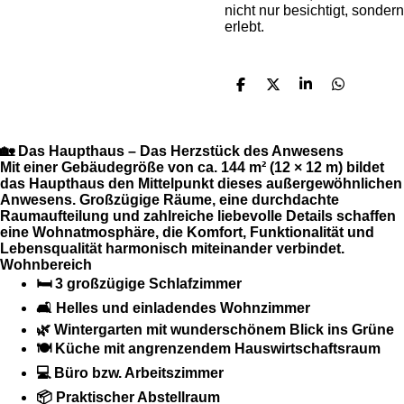
nicht nur besichtigt, sondern
erlebt.
T
T
T
T
e
e
e
e
i
i
i
i
l
l
l
l
e
e
e
e
🏡 Das Haupthaus – Das Herzstück des Anwesens
n
n
n
n
Mit einer Gebäudegröße von
ca. 144 m² (12 × 12 m)
bildet
das Haupthaus den Mittelpunkt dieses außergewöhnlichen
Anwesens. Großzügige Räume, eine durchdachte
Raumaufteilung und zahlreiche liebevolle Details schaffen
eine Wohnatmosphäre, die Komfort, Funktionalität und
Lebensqualität harmonisch miteinander verbindet.
Wohnbereich
🛏️ 3 großzügige Schlafzimmer
🛋️ Helles und einladendes Wohnzimmer
🌿 Wintergarten mit wunderschönem Blick ins Grüne
🍽️ Küche mit angrenzendem Hauswirtschaftsraum
💻 Büro bzw. Arbeitszimmer
📦 Praktischer Abstellraum