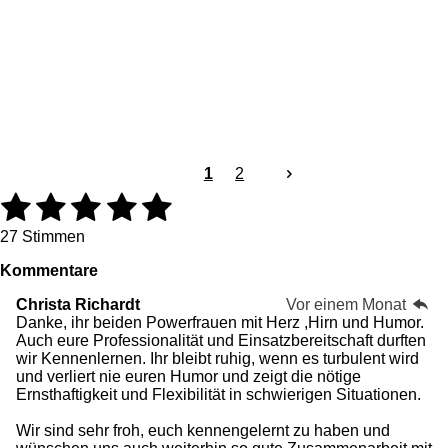
1
2
1
2
3
4
5
B
B
e
e
S
S
S
S
S
w
w
27 Stimmen
e
e
t
t
t
t
t
Kommentare
r
r
t
t
e
e
e
e
e
Christa Richardt
Vor einem Monat
u
u
Danke, ihr beiden Powerfrauen mit Herz ,Hirn und Humor.
n
r
r
r
r
r
n
Auch eure Professionalität und Einsatzbereitschaft durften
g
g
n
n
n
n
n
wir Kennenlernen. Ihr bleibt ruhig, wenn es turbulent wird
:
a
und verliert nie euren Humor und zeigt die nötige
4
b
e
e
e
e
Ernsthaftigkeit und Flexibilität in schwierigen Situationen.
.
s
8
e
Wir sind sehr froh, euch kennengelernt zu haben und
5
n