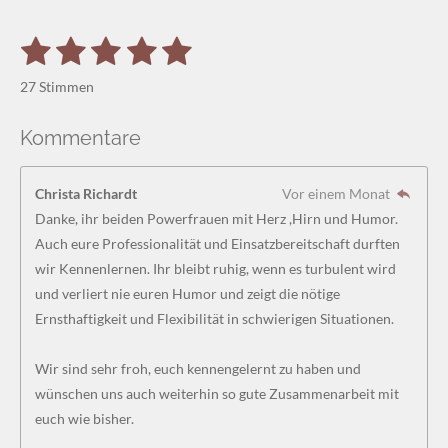
1
2
3
4
5
B
B
e
S
S
S
S
S
e
w
27 Stimmen
e
w
t
t
t
t
t
r
e
t
Kommentare
e
e
e
e
e
u
r
n
r
r
r
r
r
t
g
Christa Richardt
Vor einem Monat
a
u
n
n
n
n
n
b
Danke, ihr beiden Powerfrauen mit Herz ,Hirn und Humor.
n
s
e
e
e
e
Auch eure Professionalität und Einsatzbereitschaft durften
g
e
n
wir Kennenlernen. Ihr bleibt ruhig, wenn es turbulent wird
:
d
und verliert nie euren Humor und zeigt die nötige
4
e
n
Ernsthaftigkeit und Flexibilität in schwierigen Situationen.
.
8
Wir sind sehr froh, euch kennengelernt zu haben und
5
wünschen uns auch weiterhin so gute Zusammenarbeit mit
1
euch wie bisher.
8
5