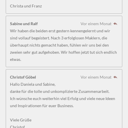
Christa und Franz
1
8
5
Sabine und Ralf
Vor einem Monat
1
Wir haben die beiden erst gestern kennengelernt und wir
8
sind vollauf begeistert. Nach 3 erfolglosen Maklern, die
5
überhaupt nichts gemacht haben, fühlen wir uns bei den
1
zweien sehr gut aufgehoben. Wir hoffen jetzt tut sich endlich
9
etwas.
S
t
Christof Göbel
Vor einem Monat
e
Hallo Daniela und Sabine,
r
danke für die tolle und unkomplizierte Zusammenarbeit.
n
Ich wünsche euch weiterhin viel Erfolg und viele neue Ideen
e
und Inspirationen für euer Business.
Viele Grüße
Christof