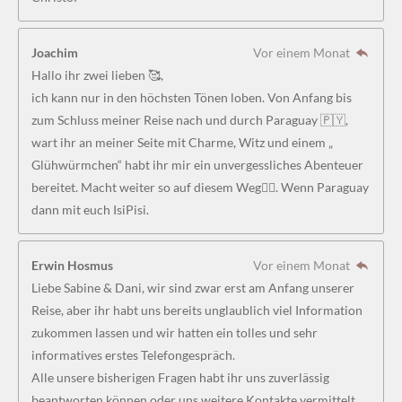
Joachim
Vor einem Monat
Hallo ihr zwei lieben 🥰,
ich kann nur in den höchsten Tönen loben. Von Anfang bis
zum Schluss meiner Reise nach und durch Paraguay 🇵🇾,
wart ihr an meiner Seite mit Charme, Witz und einem „
Glühwürmchen“ habt ihr mir ein unvergessliches Abenteuer
bereitet. Macht weiter so auf diesem Weg👍🏻. Wenn Paraguay
dann mit euch IsiPisi.
Erwin Hosmus
Vor einem Monat
Liebe Sabine & Dani, wir sind zwar erst am Anfang unserer
Reise, aber ihr habt uns bereits unglaublich viel Information
zukommen lassen und wir hatten ein tolles und sehr
informatives erstes Telefongespräch.
Alle unsere bisherigen Fragen habt ihr uns zuverlässig
beantworten können oder uns weitere Kontakte vermittelt.