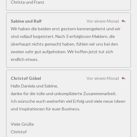
Christa und Franz
1
8
5
Sabine und Ralf
Vor einem Monat
1
Wir haben die beiden erst gestern kennengelernt und wir
8
sind vollauf begeistert. Nach 3 erfolglosen Maklern, die
5
überhaupt nichts gemacht haben, fühlen wir uns bei den
1
zweien sehr gut aufgehoben. Wir hoffen jetzt tut sich
9
endlich etwas.
S
t
Christof Göbel
Vor einem Monat
e
Hallo Daniela und Sabine,
r
danke für die tolle und unkomplizierte Zusammenarbeit.
n
Ich wünsche euch weiterhin viel Erfolg und viele neue Ideen
e
und Inspirationen für euer Business.
Viele Grüße
Christof