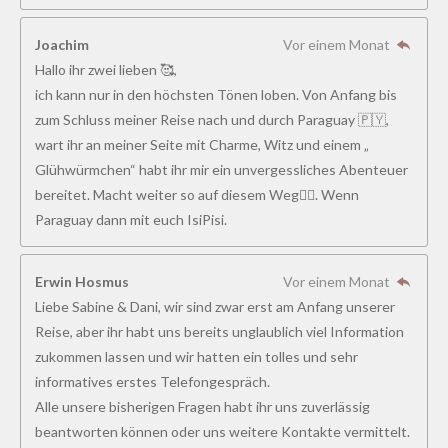
Joachim
Vor einem Monat
Hallo ihr zwei lieben 🥰,
ich kann nur in den höchsten Tönen loben. Von Anfang bis
zum Schluss meiner Reise nach und durch Paraguay 🇵🇾,
wart ihr an meiner Seite mit Charme, Witz und einem „
Glühwürmchen“ habt ihr mir ein unvergessliches Abenteuer
bereitet. Macht weiter so auf diesem Weg👍🏻. Wenn
Paraguay dann mit euch IsiPisi.
Erwin Hosmus
Vor einem Monat
Liebe Sabine & Dani, wir sind zwar erst am Anfang unserer
Reise, aber ihr habt uns bereits unglaublich viel Information
zukommen lassen und wir hatten ein tolles und sehr
informatives erstes Telefongespräch.
Alle unsere bisherigen Fragen habt ihr uns zuverlässig
beantworten können oder uns weitere Kontakte vermittelt.