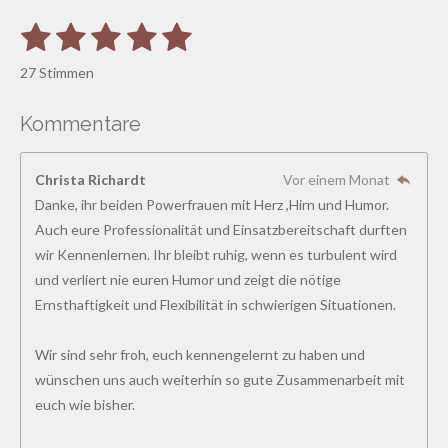
1
2
3
4
5
B
B
e
S
S
S
S
S
e
w
27 Stimmen
e
w
t
t
t
t
t
r
e
t
Kommentare
e
e
e
e
e
u
r
n
r
r
r
r
r
t
g
Christa Richardt
Vor einem Monat
a
u
n
n
n
n
n
b
Danke, ihr beiden Powerfrauen mit Herz ,Hirn und Humor.
n
s
e
e
e
e
Auch eure Professionalität und Einsatzbereitschaft durften
g
e
n
wir Kennenlernen. Ihr bleibt ruhig, wenn es turbulent wird
:
d
und verliert nie euren Humor und zeigt die nötige
4
e
n
Ernsthaftigkeit und Flexibilität in schwierigen Situationen.
.
8
Wir sind sehr froh, euch kennengelernt zu haben und
5
wünschen uns auch weiterhin so gute Zusammenarbeit mit
1
euch wie bisher.
8
5