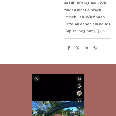
🏡
IsiPisiParaguay – Wir
finden nicht einfach
Immobilien. Wir finden
Orte, an denen ein neues
Kapitel beginnt.
🇵🇾✨
T
T
T
T
e
e
e
e
i
i
i
i
l
l
l
l
e
e
e
e
n
n
n
n