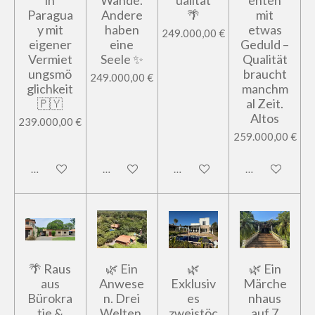
in
Wände.
ualität
enten
Paragua
Andere
🌴
mit
y mit
haben
etwas
249.000,00 €
eigener
eine
Geduld –
Vermiet
Seele ✨
Qualität
ungsmö
braucht
249.000,00 €
glichkeit
manchm
🇵🇾
al Zeit.
Altos
239.000,00 €
259.000,00 €
In den Warenkorb
In den Warenkorb
In den Warenkorb
In den Warenk
🌴 Raus
🌿 Ein
🌿
🌿 Ein
aus
Anwese
Exklusiv
Märche
Bürokra
n. Drei
es
nhaus
tie &
Welten.
zweistöc
auf 7