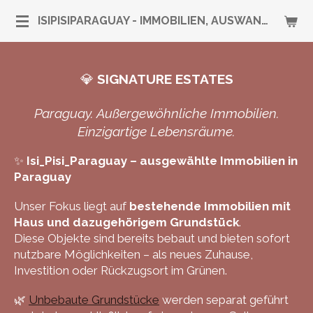
Zum
ISIPISIPARAGUAY - IMMOBILIEN, AUSWANDERUNG & RUNDUM-SERVICE
Hauptinhalt
springen
💎
SIGNATURE ESTATES
Paraguay. Außergewöhnliche Immobilien.
Einzigartige Lebensräume.
✨
Isi_Pisi_Paraguay – ausgewählte Immobilien in
Paraguay
Unser Fokus liegt auf
bestehende Immobilien mit
Haus und dazugehörigem Grundstück
.
Diese Objekte sind bereits bebaut und bieten sofort
nutzbare Möglichkeiten – als neues Zuhause,
Investition oder Rückzugsort im Grünen.
🌿
Unbebaute Grundstücke
werden separat geführt