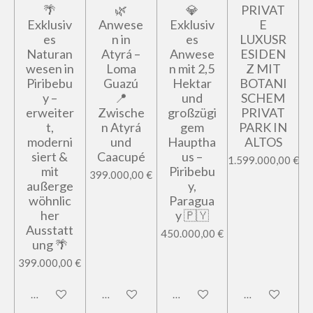
🌴
🌿
💎
PRIVAT
Exklusiv
Anwese
Exklusiv
E
es
n in
es
LUXUSR
Naturan
Atyrá –
Anwese
ESIDEN
wesen in
Loma
n mit 2,5
Z MIT
Piribebu
Guazú
Hektar
BOTANI
y –
📍
und
SCHEM
erweiter
Zwische
großzügi
PRIVAT
t,
n Atyrá
gem
PARK IN
moderni
und
Hauptha
ALTOS
siert &
Caacupé
us –
1.599.000,00 €
mit
Piribebu
399.000,00 €
außerge
y,
wöhnlic
Paragua
her
y 🇵🇾
Ausstatt
450.000,00 €
ung 🌴
399.000,00 €
In den Warenkorb
In den Warenkorb
In den Warenkorb
In den Warenk