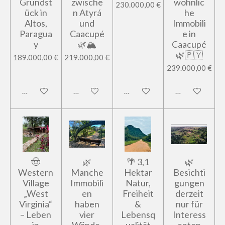
Grundst
zwische
wöhnlic
230.000,00 €
ück in
n Atyrá
he
Altos,
und
Immobili
Paragua
Caacupé
e in
y
🌿🏔️
Caacupé
🌿🇵🇾
189.000,00 €
219.000,00 €
239.000,00 €
In den Warenkorb
In den Warenkorb
In den Warenkorb
In den Warenk
🤠
🌿
🌴 3,1
🌿
Western
Manche
Hektar
Besichti
Village
Immobili
Natur,
gungen
„West
en
Freiheit
derzeit
Virginia“
haben
&
nur für
– Leben
vier
Lebensq
Interess