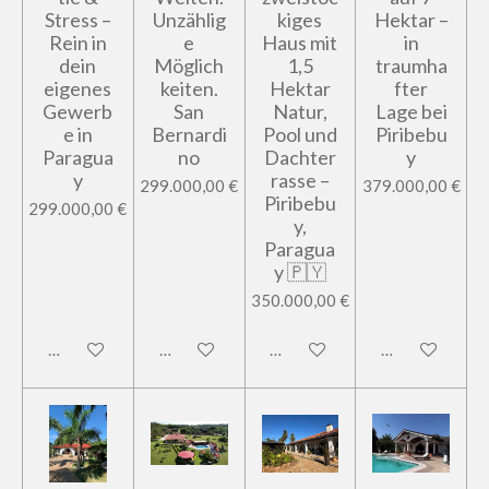
Stress –
Unzählig
kiges
Hektar –
Rein in
e
Haus mit
in
dein
Möglich
1,5
traumha
eigenes
keiten.
Hektar
fter
Gewerb
San
Natur,
Lage bei
e in
Bernardi
Pool und
Piribebu
Paragua
no
Dachter
y
y
rasse –
299.000,00 €
379.000,00 €
Piribebu
299.000,00 €
y,
Paragua
y 🇵🇾
350.000,00 €
In den Warenkorb
In den Warenkorb
In den Warenkorb
In den Warenk