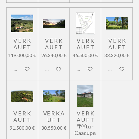
V E R K
V E R K
V E R K
V E R K
A U F T
A U F T
A U F T
A U F T
119.000,00 €
26.340,00 €
46.500,00 €
33.320,00 €
In den Warenkorb
In den Warenkorb
In den Warenkorb
In den Warenk
V E R K
VE R K A
V E R K
A U F T
U F T
A U F T
🌴Ytu -
91.500,00 €
38.550,00 €
Caacupe