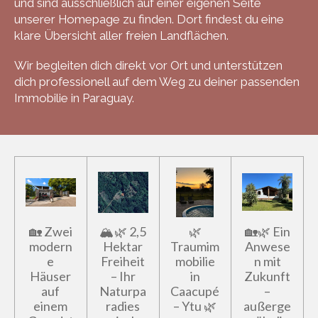
und sind ausschließlich auf einer eigenen Seite
unserer Homepage zu finden. Dort findest du eine
klare Übersicht aller freien Landflächen.
Wir begleiten dich direkt vor Ort und unterstützen
dich professionell auf dem Weg zu deiner passenden
Immobilie in Paraguay.
🏡 Zwei
🏔️🌿 2,5
🌿
🏡🌿 Ein
modern
Hektar
Traumim
Anwese
e
Freiheit
mobilie
n mit
Häuser
– Ihr
in
Zukunft
auf
Naturpa
Caacupé
–
einem
radies
– Ytu 🌿
außerge