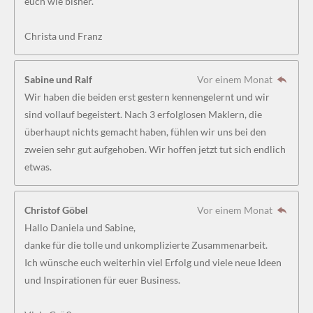
euch wie bisher.
8
5
Christa und Franz
1
8
5
Sabine und Ralf
Vor einem Monat
1
Wir haben die beiden erst gestern kennengelernt und wir
8
sind vollauf begeistert. Nach 3 erfolglosen Maklern, die
5
überhaupt nichts gemacht haben, fühlen wir uns bei den
1
zweien sehr gut aufgehoben. Wir hoffen jetzt tut sich endlich
9
etwas.
S
t
Christof Göbel
Vor einem Monat
e
Hallo Daniela und Sabine,
r
danke für die tolle und unkomplizierte Zusammenarbeit.
n
Ich wünsche euch weiterhin viel Erfolg und viele neue Ideen
e
und Inspirationen für euer Business.