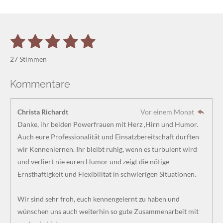
s
t
a
1
2
3
4
5
B
B
g
e
r
S
S
S
S
S
e
w
27 Stimmen
a
e
w
t
t
t
t
t
r
m
e
t
Kommentare
e
e
e
e
e
u
r
n
r
r
r
r
r
t
g
Christa Richardt
Vor einem Monat
a
u
n
n
n
n
n
b
Danke, ihr beiden Powerfrauen mit Herz ,Hirn und Humor.
n
s
e
e
e
e
Auch eure Professionalität und Einsatzbereitschaft durften
g
e
n
wir Kennenlernen. Ihr bleibt ruhig, wenn es turbulent wird
:
d
und verliert nie euren Humor und zeigt die nötige
4
e
n
Ernsthaftigkeit und Flexibilität in schwierigen Situationen.
.
8
Wir sind sehr froh, euch kennengelernt zu haben und
5
wünschen uns auch weiterhin so gute Zusammenarbeit mit
1