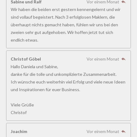
Sabine und Ralf
Vor einem Monat
6
Wir haben die beiden erst gestern kennengelernt und wir
1
sind vollauf begeistert. Nach 3 erfolglosen Maklern, die
5
überhaupt nichts gemacht haben, fühlen wir uns bei den
3
zweien sehr gut aufgehoben. Wir hoffen jetzt tut sich
8
endlich etwas.
S
t
Christof Göbel
Vor einem Monat
e
Hallo Daniela und Sabine,
r
danke für die tolle und unkomplizierte Zusammenarbeit.
n
Ich wünsche euch weiterhin viel Erfolg und viele neue Ideen
e
und Inspirationen für euer Business.
Viele Grüße
Christof
Joachim
Vor einem Monat