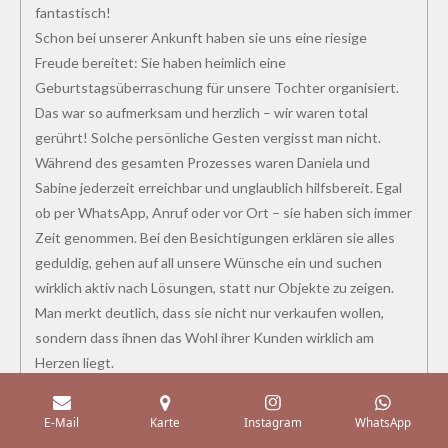
fantastisch!
Schon bei unserer Ankunft haben sie uns eine riesige
Freude bereitet: Sie haben heimlich eine
Geburtstagsüberraschung für unsere Tochter organisiert.
Das war so aufmerksam und herzlich – wir waren total
gerührt! Solche persönliche Gesten vergisst man nicht.
Während des gesamten Prozesses waren Daniela und
Sabine jederzeit erreichbar und unglaublich hilfsbereit. Egal
ob per WhatsApp, Anruf oder vor Ort – sie haben sich immer
Zeit genommen. Bei den Besichtigungen erklären sie alles
geduldig, gehen auf all unsere Wünsche ein und suchen
wirklich aktiv nach Lösungen, statt nur Objekte zu zeigen.
Man merkt deutlich, dass sie nicht nur verkaufen wollen,
sondern dass ihnen das Wohl ihrer Kunden wirklich am
Herzen liegt.
Dank ihnen haben wir nicht nur eine tolle Immobilie
gefunden, sondern uns von Anfang an in Paraguay
E-Mail
Karte
Instagram
WhatsApp
willkommen und unterstützt gefühlt. Wer seriöse,