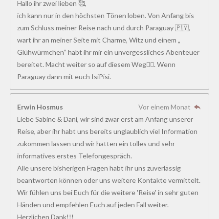
Hallo ihr zwei lieben 🥰,
ich kann nur in den höchsten Tönen loben. Von Anfang bis
zum Schluss meiner Reise nach und durch Paraguay 🇵🇾,
wart ihr an meiner Seite mit Charme, Witz und einem „
Glühwürmchen“ habt ihr mir ein unvergessliches Abenteuer
bereitet. Macht weiter so auf diesem Weg👍🏻. Wenn
Paraguay dann mit euch IsiPisi.
Erwin Hosmus
Vor einem Monat
Liebe Sabine & Dani, wir sind zwar erst am Anfang unserer
Reise, aber ihr habt uns bereits unglaublich viel Information
zukommen lassen und wir hatten ein tolles und sehr
informatives erstes Telefongespräch.
Alle unsere bisherigen Fragen habt ihr uns zuverlässig
beantworten können oder uns weitere Kontakte vermittelt.
Wir fühlen uns bei Euch für die weitere 'Reise' in sehr guten
Händen und empfehlen Euch auf jeden Fall weiter.
Herzlichen Dank!!!