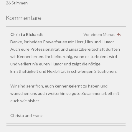
S
S
S
S
S
26 Stimmen
e
w
t
t
t
t
t
r
e
t
Kommentare
e
e
e
e
e
u
r
n
r
r
r
r
r
t
g
Christa Richardt
Vor einem Monat
a
u
n
n
n
n
n
b
Danke, ihr beiden Powerfrauen mit Herz ,Hirn und Humor.
n
s
e
e
e
e
Auch eure Professionalität und Einsatzbereitschaft durften
g
e
n
wir Kennenlernen. Ihr bleibt ruhig, wenn es turbulent wird
:
d
und verliert nie euren Humor und zeigt die nötige
4
e
n
Ernsthaftigkeit und Flexibilität in schwierigen Situationen.
.
8
Wir sind sehr froh, euch kennengelernt zu haben und
4
wünschen uns auch weiterhin so gute Zusammenarbeit mit
6
euch wie bisher.
1
5
Christa und Franz
3
8
4