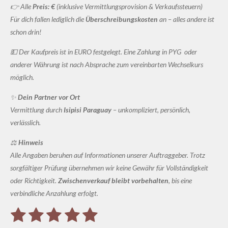
👉 Alle
Preis: €
(inklusive Vermittlungsprovision & Verkaufssteuern)
Für dich fallen lediglich die
Überschreibungskosten
an – alles andere ist
schon drin!
💵 Der Kaufpreis ist in EURO festgelegt. Eine Zahlung in PYG oder
anderer Währung ist nach Absprache zum vereinbarten Wechselkurs
möglich.
✨
Dein Partner vor Ort
Vermittlung durch
Isipisi Paraguay
– unkompliziert, persönlich,
verlässlich.
⚖️
Hinweis
Alle Angaben beruhen auf Informationen unserer Auftraggeber. Trotz
sorgfältiger Prüfung übernehmen wir keine Gewähr für Vollständigkeit
oder Richtigkeit.
Zwischenverkauf bleibt vorbehalten
, bis eine
verbindliche Anzahlung erfolgt.
1
2
3
4
5
B
B
e
e
w