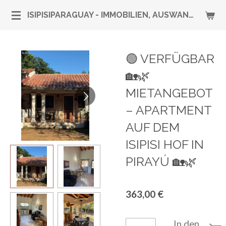
Zum
ISIPISIPARAGUAY - IMMOBILIEN, AUSWANDERUNG & RUNDUM-SERVICE
Hauptinhalt
springen
🟢 VERFÜGBAR
🏡🌿
MIETANGEBOT
– APARTMENT
AUF DEM
ISIPISI HOF IN
PIRAYÚ 🏡🌿
363,00 €
In den