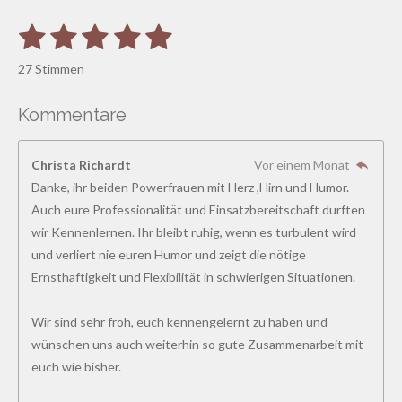
1
2
3
4
5
B
B
e
S
S
S
S
S
e
w
27 Stimmen
e
w
t
t
t
t
t
r
e
t
Kommentare
e
e
e
e
e
u
r
n
r
r
r
r
r
t
g
Christa Richardt
Vor einem Monat
a
u
n
n
n
n
n
b
Danke, ihr beiden Powerfrauen mit Herz ,Hirn und Humor.
n
s
e
e
e
e
Auch eure Professionalität und Einsatzbereitschaft durften
g
e
n
wir Kennenlernen. Ihr bleibt ruhig, wenn es turbulent wird
:
d
und verliert nie euren Humor und zeigt die nötige
4
e
n
Ernsthaftigkeit und Flexibilität in schwierigen Situationen.
.
8
Wir sind sehr froh, euch kennengelernt zu haben und
5
wünschen uns auch weiterhin so gute Zusammenarbeit mit
1
euch wie bisher.
8
5