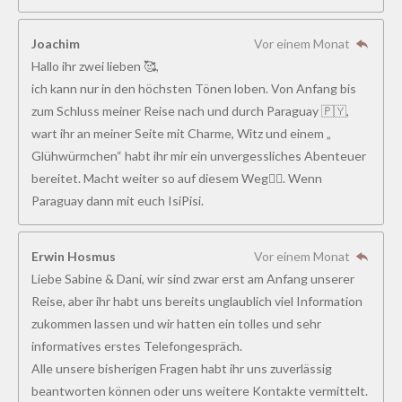
Joachim
Vor einem Monat
Hallo ihr zwei lieben 🥰,
ich kann nur in den höchsten Tönen loben. Von Anfang bis
zum Schluss meiner Reise nach und durch Paraguay 🇵🇾,
wart ihr an meiner Seite mit Charme, Witz und einem „
Glühwürmchen“ habt ihr mir ein unvergessliches Abenteuer
bereitet. Macht weiter so auf diesem Weg👍🏻. Wenn
Paraguay dann mit euch IsiPisi.
Erwin Hosmus
Vor einem Monat
Liebe Sabine & Dani, wir sind zwar erst am Anfang unserer
Reise, aber ihr habt uns bereits unglaublich viel Information
zukommen lassen und wir hatten ein tolles und sehr
informatives erstes Telefongespräch.
Alle unsere bisherigen Fragen habt ihr uns zuverlässig
beantworten können oder uns weitere Kontakte vermittelt.