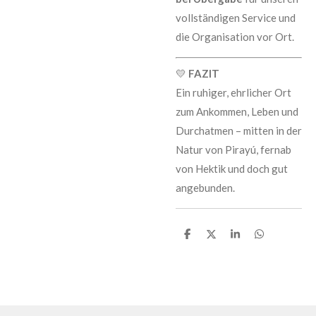
vollständigen Service und
die Organisation vor Ort.
💛
FAZIT
Ein ruhiger, ehrlicher Ort
zum Ankommen, Leben und
Durchatmen – mitten in der
Natur von Pirayú, fernab
von Hektik und doch gut
angebunden.
T
T
T
T
e
e
e
e
i
i
i
i
l
l
l
l
e
e
e
e
n
n
n
n