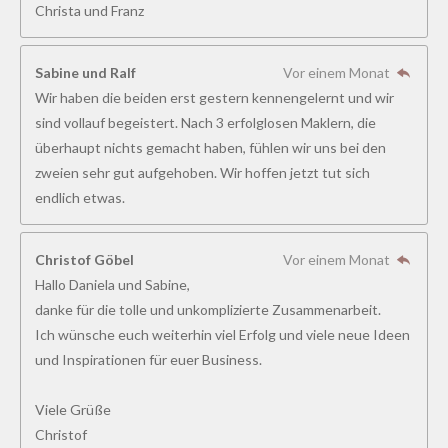
Christa und Franz
1
8
5
Sabine und Ralf
Vor einem Monat
1
Wir haben die beiden erst gestern kennengelernt und wir
8
sind vollauf begeistert. Nach 3 erfolglosen Maklern, die
5
überhaupt nichts gemacht haben, fühlen wir uns bei den
1
zweien sehr gut aufgehoben. Wir hoffen jetzt tut sich
9
endlich etwas.
S
t
Christof Göbel
Vor einem Monat
e
Hallo Daniela und Sabine,
r
danke für die tolle und unkomplizierte Zusammenarbeit.
n
Ich wünsche euch weiterhin viel Erfolg und viele neue Ideen
e
und Inspirationen für euer Business.
Viele Grüße
Christof