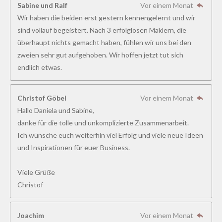
5
Sabine und Ralf
Vor einem Monat
1
Wir haben die beiden erst gestern kennengelernt und wir
8
sind vollauf begeistert. Nach 3 erfolglosen Maklern, die
5
überhaupt nichts gemacht haben, fühlen wir uns bei den
1
zweien sehr gut aufgehoben. Wir hoffen jetzt tut sich
9
endlich etwas.
S
t
Christof Göbel
Vor einem Monat
e
Hallo Daniela und Sabine,
r
danke für die tolle und unkomplizierte Zusammenarbeit.
n
Ich wünsche euch weiterhin viel Erfolg und viele neue Ideen
e
und Inspirationen für euer Business.
Viele Grüße
Christof
Joachim
Vor einem Monat