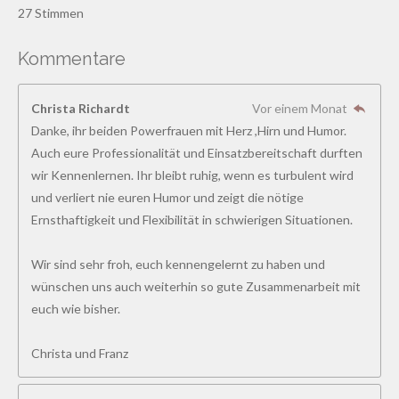
S
S
S
S
S
w
27 Stimmen
e
w
t
t
t
t
t
r
e
t
Kommentare
e
e
e
e
e
u
r
n
r
r
r
r
r
t
g
Christa Richardt
Vor einem Monat
a
u
n
n
n
n
n
b
Danke, ihr beiden Powerfrauen mit Herz ,Hirn und Humor.
n
s
e
e
e
e
Auch eure Professionalität und Einsatzbereitschaft durften
g
e
n
wir Kennenlernen. Ihr bleibt ruhig, wenn es turbulent wird
:
d
und verliert nie euren Humor und zeigt die nötige
4
e
n
Ernsthaftigkeit und Flexibilität in schwierigen Situationen.
.
8
Wir sind sehr froh, euch kennengelernt zu haben und
5
wünschen uns auch weiterhin so gute Zusammenarbeit mit
1
euch wie bisher.
8
5
Christa und Franz
1
8