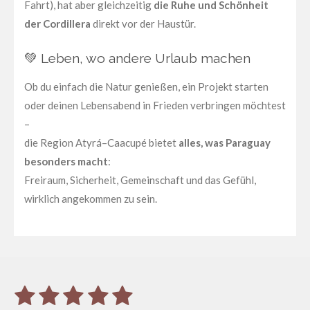
Fahrt), hat aber gleichzeitig
die Ruhe und Schönheit
der Cordillera
direkt vor der Haustür.
💚 Leben, wo andere Urlaub machen
Ob du einfach die Natur genießen, ein Projekt starten
oder deinen Lebensabend in Frieden verbringen möchtest
–
die Region Atyrá–Caacupé bietet
alles, was Paraguay
besonders macht
:
Freiraum, Sicherheit, Gemeinschaft und das Gefühl,
wirklich angekommen zu sein.
1
2
3
4
5
B
B
e
e