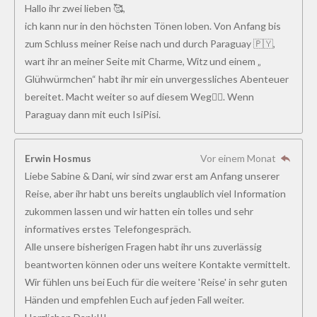
Hallo ihr zwei lieben 🥰,
ich kann nur in den höchsten Tönen loben. Von Anfang bis
zum Schluss meiner Reise nach und durch Paraguay 🇵🇾,
wart ihr an meiner Seite mit Charme, Witz und einem „
Glühwürmchen“ habt ihr mir ein unvergessliches Abenteuer
bereitet. Macht weiter so auf diesem Weg👍🏻. Wenn
Paraguay dann mit euch IsiPisi.
Erwin Hosmus
Vor einem Monat
Liebe Sabine & Dani, wir sind zwar erst am Anfang unserer
Reise, aber ihr habt uns bereits unglaublich viel Information
zukommen lassen und wir hatten ein tolles und sehr
informatives erstes Telefongespräch.
Alle unsere bisherigen Fragen habt ihr uns zuverlässig
beantworten können oder uns weitere Kontakte vermittelt.
Wir fühlen uns bei Euch für die weitere 'Reise' in sehr guten
Händen und empfehlen Euch auf jeden Fall weiter.