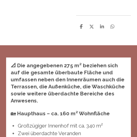
T
T
T
T
e
e
e
e
i
i
i
i
l
l
l
l
e
e
e
e
n
n
n
n
📐 Die angegebenen 275 m² beziehen sich
auf die gesamte überbaute Fläche und
umfassen neben den Innenräumen auch die
Terrassen, die Außenküche, die Waschküche
sowie weitere überdachte Bereiche des
Anwesens.
🏡
Haupthaus – ca. 160 m² Wohnfläche
Großzügiger Innenhof mit ca. 340 m²
Zwei überdachte Veranden