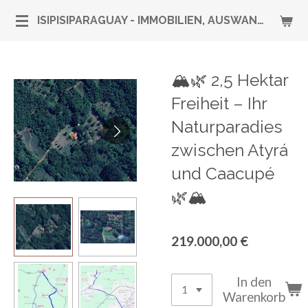
Zum
ISIPISIPARAGUAY - IMMOBILIEN, AUSWANDERUNG & RUNDUM-SERVICE
Hauptinhalt
springen
🏔️🌿 2,5 Hektar
Freiheit – Ihr
Naturparadies
zwischen Atyrá
und Caacupé
🌿🏔️
219.000,00 €
In den
Warenkorb