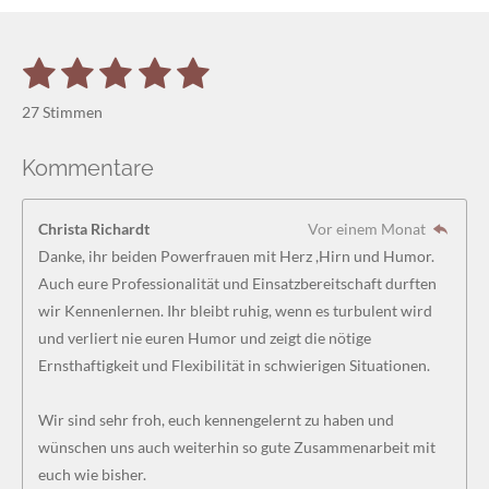
1
2
3
4
5
B
B
e
S
S
S
S
S
e
w
27 Stimmen
e
w
t
t
t
t
t
r
e
t
Kommentare
e
e
e
e
e
u
r
n
r
r
r
r
r
t
g
Christa Richardt
Vor einem Monat
a
u
n
n
n
n
n
b
Danke, ihr beiden Powerfrauen mit Herz ,Hirn und Humor.
n
s
e
e
e
e
Auch eure Professionalität und Einsatzbereitschaft durften
g
e
n
wir Kennenlernen. Ihr bleibt ruhig, wenn es turbulent wird
:
d
und verliert nie euren Humor und zeigt die nötige
4
e
n
Ernsthaftigkeit und Flexibilität in schwierigen Situationen.
.
8
Wir sind sehr froh, euch kennengelernt zu haben und
5
wünschen uns auch weiterhin so gute Zusammenarbeit mit
1
euch wie bisher.
8