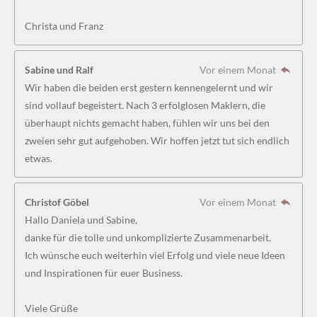
5
Christa und Franz
1
8
5
Sabine und Ralf
Vor einem Monat
1
Wir haben die beiden erst gestern kennengelernt und wir
8
sind vollauf begeistert. Nach 3 erfolglosen Maklern, die
5
überhaupt nichts gemacht haben, fühlen wir uns bei den
1
zweien sehr gut aufgehoben. Wir hoffen jetzt tut sich endlich
9
etwas.
S
t
Christof Göbel
Vor einem Monat
e
Hallo Daniela und Sabine,
r
danke für die tolle und unkomplizierte Zusammenarbeit.
n
Ich wünsche euch weiterhin viel Erfolg und viele neue Ideen
e
und Inspirationen für euer Business.
Viele Grüße