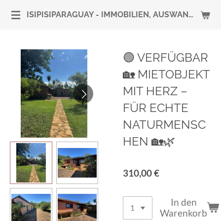
Zum
ISIPISIPARAGUAY - IMMOBILIEN, AUSWANDERUNG & RUNDUM-SERVICE
Hauptinhalt
springen
🟢 VERFÜGBAR
🏡 MIETOBJEKT
MIT HERZ –
FÜR ECHTE
NATURMENSC
HEN 🏡🌿
310,00 €
In den
Warenkorb