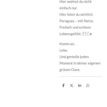
Hier wohnst du nicht
einfach nur.
Hier lebst du wirklich
Paraguay – mit Natur,
Freiheit und echtem
Lebensgefühl. 🇵🇾☀️
Komm an.
Lebe.
Und genieße jeden
Moment in deiner eigenen
grünen Oase.
T
T
T
T
e
e
e
e
i
i
i
i
l
l
l
l
e
e
e
e
n
n
n
n