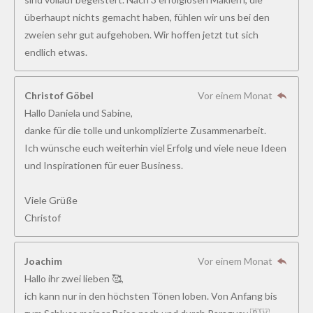
5
überhaupt nichts gemacht haben, fühlen wir uns bei den
1
zweien sehr gut aufgehoben. Wir hoffen jetzt tut sich
9
endlich etwas.
S
t
Christof Göbel
Vor einem Monat
e
Hallo Daniela und Sabine,
r
danke für die tolle und unkomplizierte Zusammenarbeit.
n
Ich wünsche euch weiterhin viel Erfolg und viele neue Ideen
e
und Inspirationen für euer Business.
Viele Grüße
Christof
Joachim
Vor einem Monat
Hallo ihr zwei lieben 🥰,
ich kann nur in den höchsten Tönen loben. Von Anfang bis