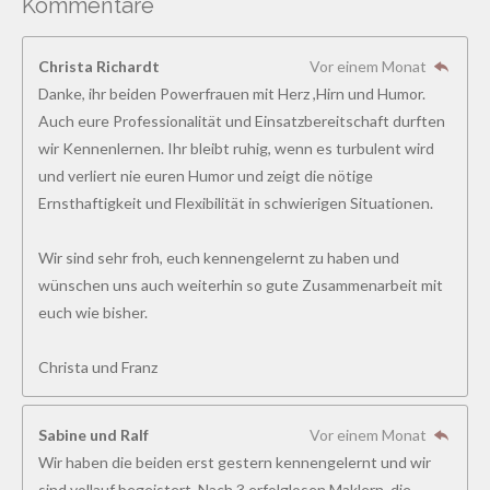
Kommentare
e
e
e
e
e
u
r
n
r
r
r
r
r
t
g
Christa Richardt
Vor einem Monat
a
u
n
n
n
n
n
b
Danke, ihr beiden Powerfrauen mit Herz ,Hirn und Humor.
n
s
e
e
e
e
Auch eure Professionalität und Einsatzbereitschaft durften
g
e
n
wir Kennenlernen. Ihr bleibt ruhig, wenn es turbulent wird
:
d
und verliert nie euren Humor und zeigt die nötige
4
e
n
Ernsthaftigkeit und Flexibilität in schwierigen Situationen.
.
8
Wir sind sehr froh, euch kennengelernt zu haben und
5
wünschen uns auch weiterhin so gute Zusammenarbeit mit
1
euch wie bisher.
8
5
Christa und Franz
1
8
5
Sabine und Ralf
Vor einem Monat
1
Wir haben die beiden erst gestern kennengelernt und wir
8
sind vollauf begeistert. Nach 3 erfolglosen Maklern, die