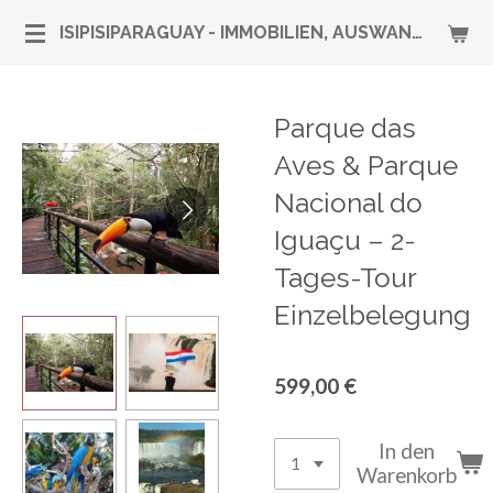
Zum
ISIPISIPARAGUAY - IMMOBILIEN, AUSWANDERUNG & RUNDUM-SERVICE
Hauptinhalt
springen
Parque das
Aves & Parque
Nacional do
Iguaçu – 2-
Tages-Tour
Einzelbelegung
599,00 €
In den
Warenkorb