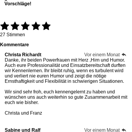
Vorschläge!
1
2
3
4
5
B
B
e
e
S
S
S
S
S
w
w
27 Stimmen
e
e
t
t
t
t
t
Kommentare
r
r
t
t
e
e
e
e
e
Christa Richardt
Vor einem Monat
u
u
Danke, ihr beiden Powerfrauen mit Herz ,Hirn und Humor.
n
r
r
r
r
r
n
Auch eure Professionalität und Einsatzbereitschaft durften
g
g
n
n
n
n
n
wir Kennenlernen. Ihr bleibt ruhig, wenn es turbulent wird
:
a
und verliert nie euren Humor und zeigt die nötige
4
b
e
e
e
e
Ernsthaftigkeit und Flexibilität in schwierigen Situationen.
.
s
8
e
Wir sind sehr froh, euch kennengelernt zu haben und
5
n
wünschen uns auch weiterhin so gute Zusammenarbeit mit
1
d
euch wie bisher.
8
e
5
n
Christa und Franz
1
8
5
1
Sabine und Ralf
Vor einem Monat