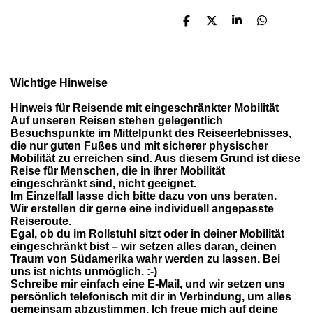
T
T
T
T
e
e
e
e
i
i
i
i
l
l
l
l
e
e
e
e
n
n
n
n
Wichtige Hinweise
Hinweis für Reisende mit eingeschränkter Mobilität
Auf unseren Reisen stehen gelegentlich
Besuchspunkte im Mittelpunkt des Reiseerlebnisses,
die nur guten Fußes und mit sicherer physischer
Mobilität zu erreichen sind. Aus diesem Grund ist diese
Reise für Menschen, die in ihrer Mobilität
eingeschränkt sind, nicht geeignet.
Im Einzelfall lasse dich bitte dazu von uns beraten.
Wir erstellen dir gerne eine individuell angepasste
Reiseroute.
Egal, ob du im Rollstuhl sitzt oder in deiner Mobilität
eingeschränkt bist – wir setzen alles daran, deinen
Traum von Südamerika wahr werden zu lassen. Bei
uns ist nichts unmöglich. :-)
Schreibe mir einfach eine E-Mail, und wir setzen uns
persönlich telefonisch mit dir in Verbindung, um alles
gemeinsam abzustimmen. Ich freue mich auf deine