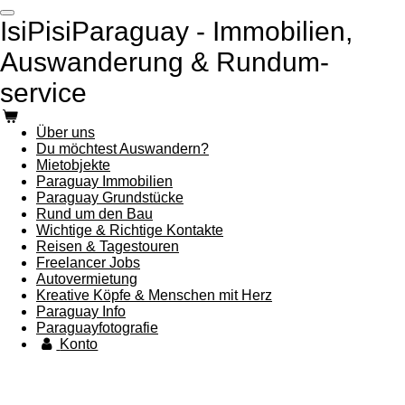
Zum
IsiPisiParaguay - Immobilien,
Hauptinhalt
springen
Auswanderung & Rundum-
service
Über uns
Du möchtest Auswandern?
Mietobjekte
Paraguay Immobilien
Paraguay Grundstücke
Rund um den Bau
Wichtige & Richtige Kontakte
Reisen & Tagestouren
Freelancer Jobs
Autovermietung
Kreative Köpfe & Menschen mit Herz
Paraguay Info
Paraguayfotografie
Konto