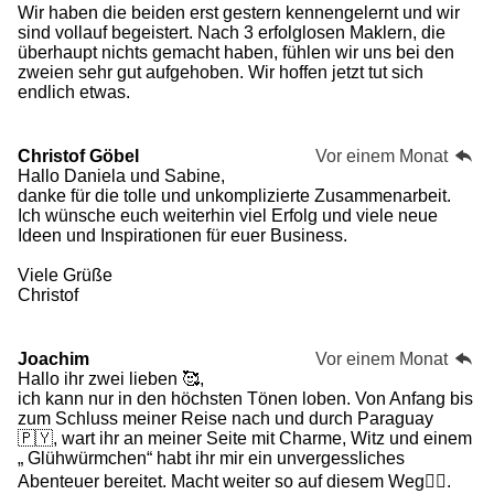
8
Wir haben die beiden erst gestern kennengelernt und wir
5
sind vollauf begeistert. Nach 3 erfolglosen Maklern, die
1
überhaupt nichts gemacht haben, fühlen wir uns bei den
9
zweien sehr gut aufgehoben. Wir hoffen jetzt tut sich
S
endlich etwas.
t
e
r
Christof Göbel
Vor einem Monat
n
Hallo Daniela und Sabine,
e
danke für die tolle und unkomplizierte Zusammenarbeit.
Ich wünsche euch weiterhin viel Erfolg und viele neue
Ideen und Inspirationen für euer Business.
Viele Grüße
Christof
Joachim
Vor einem Monat
Hallo ihr zwei lieben 🥰,
ich kann nur in den höchsten Tönen loben. Von Anfang bis
zum Schluss meiner Reise nach und durch Paraguay
🇵🇾, wart ihr an meiner Seite mit Charme, Witz und einem
„ Glühwürmchen“ habt ihr mir ein unvergessliches
Abenteuer bereitet. Macht weiter so auf diesem Weg👍🏻.