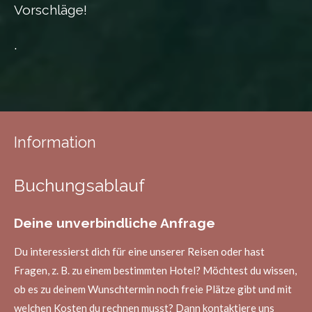
Vorschläge!
.
Information
Buchungsablauf
Deine unverbindliche Anfrage
Du interessierst dich für eine unserer Reisen oder hast
Fragen, z. B. zu einem bestimmten Hotel? Möchtest du wissen,
ob es zu deinem Wunschtermin noch freie Plätze gibt und mit
welchen Kosten du rechnen musst? Dann kontaktiere uns