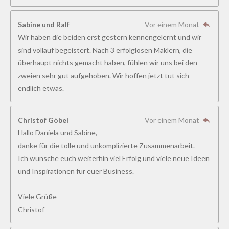
8
4
Sabine und Ralf
Vor einem Monat
6
Wir haben die beiden erst gestern kennengelernt und wir
1
sind vollauf begeistert. Nach 3 erfolglosen Maklern, die
5
überhaupt nichts gemacht haben, fühlen wir uns bei den
3
zweien sehr gut aufgehoben. Wir hoffen jetzt tut sich
8
endlich etwas.
S
t
Christof Göbel
Vor einem Monat
e
Hallo Daniela und Sabine,
r
danke für die tolle und unkomplizierte Zusammenarbeit.
n
Ich wünsche euch weiterhin viel Erfolg und viele neue Ideen
e
und Inspirationen für euer Business.
Viele Grüße
Christof