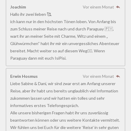
Joachim
Vor einem Monat
Hallo ihr zwei lieben 🥰,
ich kann nur in den höchsten Tönen loben. Von Anfang bis
zum Schluss meiner Reise nach und durch Paraguay 🇵🇾,
wart ihr an meiner Seite mit Charme, Witz und einem „
Glühwürmchen“ habt ihr mir ein unvergessliches Abenteuer
bereitet. Macht weiter so auf diesem Weg👍🏻. Wenn
Paraguay dann mit euch IsiPisi.
Erwin Hosmus
Vor einem Monat
Liebe Sabine & Dani, wir sind zwar erst am Anfang unserer
Reise, aber ihr habt uns bereits unglaublich viel Information
zukommen lassen und wir hatten ein tolles und sehr
informatives erstes Telefongespräch.
Alle unsere bisherigen Fragen habt ihr uns zuverlässig
beantworten können oder uns weitere Kontakte vermittelt.
Wir fühlen uns bei Euch für die weitere 'Reise' in sehr guten