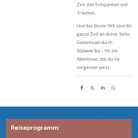
Zeit zum Entspannen und
Träumen.
Und das Beste: Wir sind die
ganze Zeit an deiner Seite.
Gemeinsam durch
Südamerika – für ein
Abenteuer, das du nie
vergessen wirst.
T
T
T
T
e
e
e
e
i
i
i
i
l
l
l
l
e
e
e
e
n
n
n
n
Reiseprogramm: