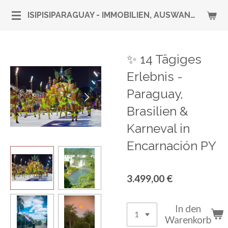
Zum
ISIPISIPARAGUAY - IMMOBILIEN, AUSWANDERUNG & RUNDUM-SERVICE
Hauptinhalt
springen
✨ 14 Tägiges
Erlebnis -
Paraguay,
Brasilien &
Karneval in
Encarnación PY
3.499,00 €
In den
Warenkorb