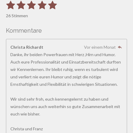
1
2
3
4
5
B
B
e
S
S
S
S
S
e
w
26 Stimmen
e
w
t
t
t
t
t
r
e
t
Kommentare
e
e
e
e
e
u
r
n
r
r
r
r
r
t
g
Christa Richardt
Vor einem Monat
a
u
n
n
n
n
n
b
Danke, ihr beiden Powerfrauen mit Herz ,Hirn und Humor.
n
s
e
e
e
e
Auch eure Professionalität und Einsatzbereitschaft durften
g
e
n
wir Kennenlernen. Ihr bleibt ruhig, wenn es turbulent wird
:
d
und verliert nie euren Humor und zeigt die nötige
4
e
n
Ernsthaftigkeit und Flexibilität in schwierigen Situationen.
.
8
Wir sind sehr froh, euch kennengelernt zu haben und
4
wünschen uns auch weiterhin so gute Zusammenarbeit mit
6
euch wie bisher.
1
5
Christa und Franz
3