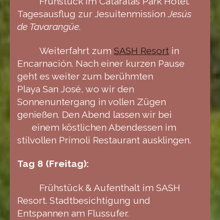
Frühstück im Cataratas Park Hotel.
Tagesausflug zur Jesuitenmission
Jesús
de Tavarangüe
.
Weiterfahrt zum
SASH Resort
in
Encarnación. Nach einer kurzen Pause
geht es weiter zum berühmten
Playa San José, wo wir den
Sonnenuntergang in vollen Zügen
genießen. Den Abend lassen wir bei
einem köstlichen Abendessen im
stilvollen Prímoli Restaurant ausklingen.
Tag 8 (Freitag):
Frühstück & Aufenthalt im SASH
Resort. Stadtbesichtigung und
Entspannen am Flussufer.