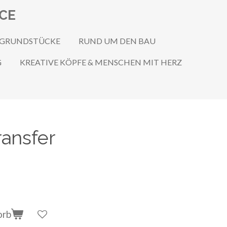
ICE
 GRUNDSTÜCKE
RUND UM DEN BAU
G
KREATIVE KÖPFE & MENSCHEN MIT HERZ
ransfer
orb