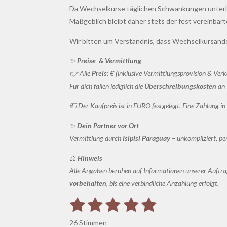
Da Wechselkurse täglichen Schwankungen unterlie
Maßgeblich bleibt daher stets der fest vereinbart
Wir bitten um Verständnis, dass Wechselkursänd
✨
Preise & Vermittlung
👉 Alle
Preis: €
(inklusive Vermittlungsprovision & Verk
Für dich fallen lediglich die
Überschreibungskosten
an 
💵 Der Kaufpreis ist in EURO festgelegt. Eine Zahlung
✨
Dein Partner vor Ort
Vermittlung durch
Isipisi Paraguay
– unkompliziert, pers
⚖️
Hinweis
Alle Angaben beruhen auf Informationen unserer Auftrag
vorbehalten
, bis eine verbindliche Anzahlung erfolgt.
1
2
3
4
5
B
B
e
S
S
S
S
S
e
w
26 Stimmen
e