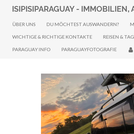
Zum
ISIPISIPARAGUAY - IMMOBILIE
Hauptinhalt
springen
ÜBER UNS
DU MÖCHTEST AUSWANDERN?
M
WICHTIGE & RICHTIGE KONTAKTE
REISEN & TA
PARAGUAY INFO
PARAGUAYFOTOGRAFIE