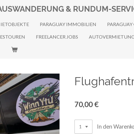
N, AUSWANDERUNG & RUNDUM-SERV
IETOBJEKTE
PARAGUAY IMMOBILIEN
PARAGUAY
GESTOUREN
FREELANCER JOBS
AUTOVERMIETUN
Flughafent
70,00 €
In den Warenk