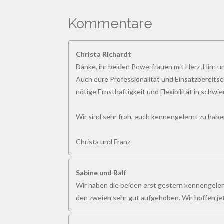
w
t
t
t
t
t
r
e
t
e
e
e
e
e
Kommentare
u
r
n
r
r
r
r
r
t
g
a
u
n
n
n
n
n
Christa Richardt
b
n
Danke, ihr beiden Powerfrauen mit Herz ,Hirn 
s
e
e
e
e
g
e
Auch eure Professionalität und Einsatzbereitsch
n
:
nötige Ernsthaftigkeit und Flexibilität in schwi
d
4
e
n
.
Wir sind sehr froh, euch kennengelernt zu hab
8
4
Christa und Franz
6
1
Sabine und Ralf
5
Wir haben die beiden erst gestern kennengelern
3
den zweien sehr gut aufgehoben. Wir hoffen jet
8
4