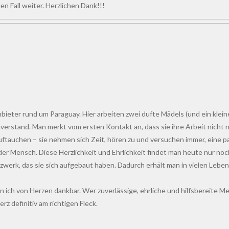
 Fall weiter. Herzlichen Dank!!!
 Anbieter rund um Paraguay. Hier arbeiten zwei dufte Mädels (und ein kle
and. Man merkt vom ersten Kontakt an, dass sie ihre Arbeit nicht n
ftauchen – sie nehmen sich Zeit, hören zu und versuchen immer, eine p
 der Mensch. Diese Herzlichkeit und Ehrlichkeit findet man heute nur noc
zwerk, das sie sich aufgebaut haben. Dadurch erhält man in vielen Le
n ich von Herzen dankbar. Wer zuverlässige, ehrliche und hilfsbereite Men
z definitiv am richtigen Fleck.