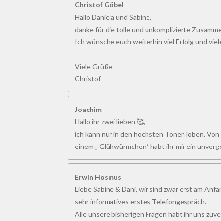
6
Christof Göbel
1
Hallo Daniela und Sabine,
5
danke für die tolle und unkomplizierte Zusamme
3
Ich wünsche euch weiterhin viel Erfolg und vie
8
S
Viele Grüße
t
Christof
e
r
Joachim
n
Hallo ihr zwei lieben 🥰,
e
ich kann nur in den höchsten Tönen loben. Von 
einem „ Glühwürmchen“ habt ihr mir ein unverge
Erwin Hosmus
Liebe Sabine & Dani, wir sind zwar erst am Anfa
sehr informatives erstes Telefongespräch.
Alle unsere bisherigen Fragen habt ihr uns zuve