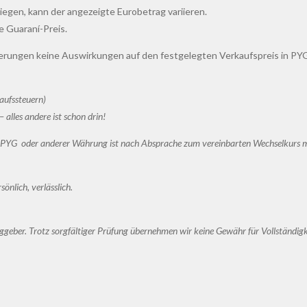
gen, kann der angezeigte Eurobetrag variieren.
e Guaraní-Preis.
erungen keine Auswirkungen auf den festgelegten Verkaufspreis in PY
aufssteuern)
– alles andere ist schon drin!
 in PYG oder anderer Währung ist nach Absprache zum vereinbarten Wechselkurs m
önlich, verlässlich.
geber. Trotz sorgfältiger Prüfung übernehmen wir keine Gewähr für Vollständigke