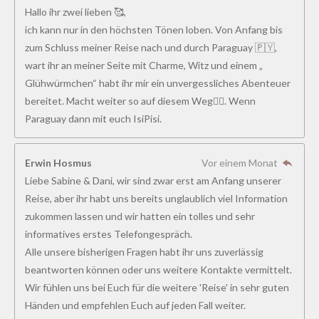
Hallo ihr zwei lieben 🥰,
ich kann nur in den höchsten Tönen loben. Von Anfang bis
zum Schluss meiner Reise nach und durch Paraguay 🇵🇾,
wart ihr an meiner Seite mit Charme, Witz und einem „
Glühwürmchen“ habt ihr mir ein unvergessliches Abenteuer
bereitet. Macht weiter so auf diesem Weg👍🏻. Wenn
Paraguay dann mit euch IsiPisi.
Erwin Hosmus
Vor einem Monat
Liebe Sabine & Dani, wir sind zwar erst am Anfang unserer
Reise, aber ihr habt uns bereits unglaublich viel Information
zukommen lassen und wir hatten ein tolles und sehr
informatives erstes Telefongespräch.
Alle unsere bisherigen Fragen habt ihr uns zuverlässig
beantworten können oder uns weitere Kontakte vermittelt.
Wir fühlen uns bei Euch für die weitere 'Reise' in sehr guten
Händen und empfehlen Euch auf jeden Fall weiter.