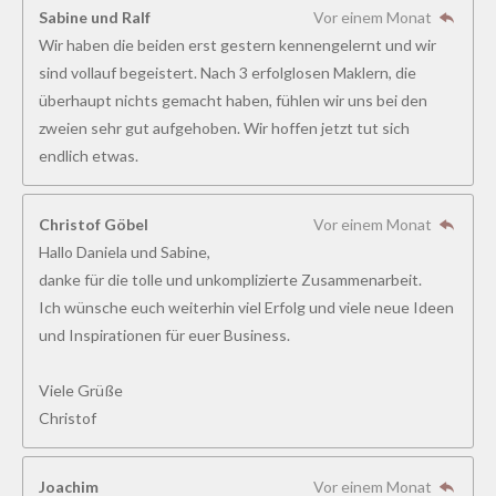
5
Sabine und Ralf
Vor einem Monat
1
Wir haben die beiden erst gestern kennengelernt und wir
8
sind vollauf begeistert. Nach 3 erfolglosen Maklern, die
5
überhaupt nichts gemacht haben, fühlen wir uns bei den
1
zweien sehr gut aufgehoben. Wir hoffen jetzt tut sich
9
endlich etwas.
S
t
Christof Göbel
Vor einem Monat
e
Hallo Daniela und Sabine,
r
danke für die tolle und unkomplizierte Zusammenarbeit.
n
Ich wünsche euch weiterhin viel Erfolg und viele neue Ideen
e
und Inspirationen für euer Business.
Viele Grüße
Christof
Joachim
Vor einem Monat