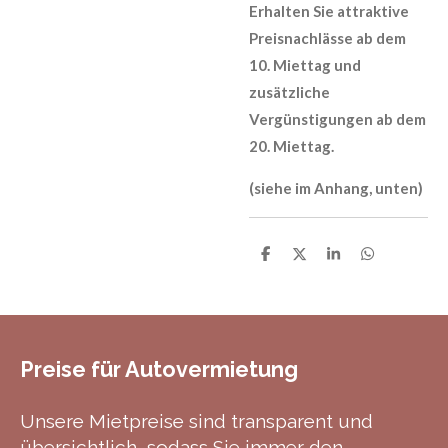
Erhalten Sie attraktive
Preisnachlässe ab dem
10. Miettag und
zusätzliche
Vergünstigungen ab dem
20. Miettag.
(siehe im Anhang, unten)
T
T
T
T
e
e
e
e
i
i
i
i
l
l
l
l
e
e
e
e
n
n
n
n
Preise für Autovermietung
Unsere Mietpreise sind transparent und
übersichtlich, sodass Sie immer den