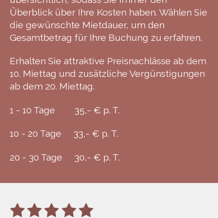
Überblick über Ihre Kosten haben. Wählen Sie
die gewünschte Mietdauer, um den
Gesamtbetrag für Ihre Buchung zu erfahren.
Erhalten Sie attraktive Preisnachlässe ab dem
10. Miettag und zusätzliche Vergünstigungen
ab dem 20. Miettag.
1 - 10 Tage 35,- € p. T.
10 - 20 Tage 33,- € p. T.
20 - 30 Tage 30,- € p. T.
1
2
3
4
5
B
B
e