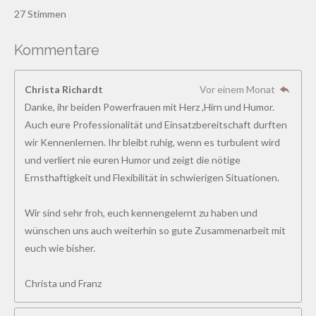
S
S
S
S
S
e
w
27 Stimmen
e
w
t
t
t
t
t
r
e
t
Kommentare
e
e
e
e
e
u
r
n
r
r
r
r
r
t
g
Christa Richardt
Vor einem Monat
a
u
n
n
n
n
n
b
Danke, ihr beiden Powerfrauen mit Herz ,Hirn und Humor.
n
s
e
e
e
e
Auch eure Professionalität und Einsatzbereitschaft durften
g
e
n
wir Kennenlernen. Ihr bleibt ruhig, wenn es turbulent wird
:
d
und verliert nie euren Humor und zeigt die nötige
4
e
n
Ernsthaftigkeit und Flexibilität in schwierigen Situationen.
.
8
Wir sind sehr froh, euch kennengelernt zu haben und
5
wünschen uns auch weiterhin so gute Zusammenarbeit mit
1
euch wie bisher.
8
5
Christa und Franz
1
8